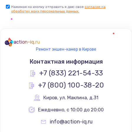
Нажимая на кнопку отправить я даю свое
Установка драйверов
согласие на
обработку моих персональных данных.
725 руб.
Заказать
Замена вебкамеры
action-iq.ru
Ремонт экшен-камер в Кирове
1240 руб.
Контактная информация
Заказать
+7 (833) 221-54-33
Ремонт петель крышки
+7 (800) 100-38-20
990 руб.
Заказать
Киров
,
 ул. Маклина, д.31
Ежедневно, с 10:00 до 20:00
Настройка Wi-Fi
1060 руб.
info@action-iq.ru
Заказать