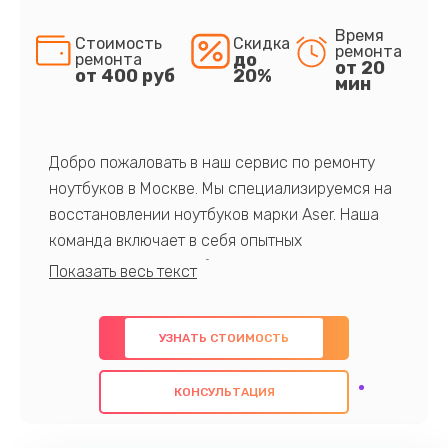
Время
Стоимость
Скидка
ремонта
до
ремонта
от 20
от 400 руб
20%
мин
Добро пожаловать в наш сервис по ремонту
ноутбуков в Москве. Мы специализируемся на
восстановлении ноутбуков марки Aser. Наша
команда включает в себя опытных
профессионалов с обширными знаниями и
многолетним опытом в данной области. Мы
предлагаем быстрый и качественный ремонт с
УЗНАТЬ СТОИМОСТЬ
использованием оригинальных компонентов, а
также гарантируем качество всех
КОНСУЛЬТАЦИЯ
проведенных работ. Наша цель - предоставить
клиентам надежное и профессиональное