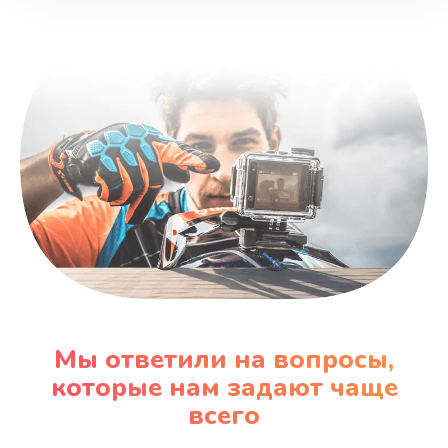
Заказать
Замена SSD
990 руб.
Заказать
Восстановление данных
990 руб.
Заказать
Замена звуковой карты
1100 руб.
Мы ответили на вопросы,
Заказать
которые нам задают чаще
всего
Замена микрофона