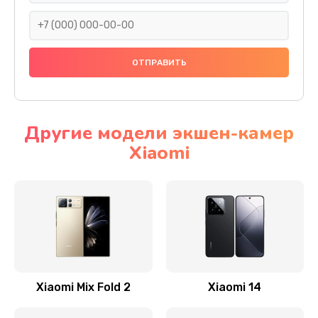
600 руб.
Заказать
Замена разъема питания
600 руб.
Заказать
Другие модели экшен-камер
Xiaomi
Замена шлейфа
600 руб.
Заказать
Ремонт мультиконтроллера
1000 руб.
Заказать
Xiaomi Mix Fold 2
Xiaomi 14
Замена кнопки включения