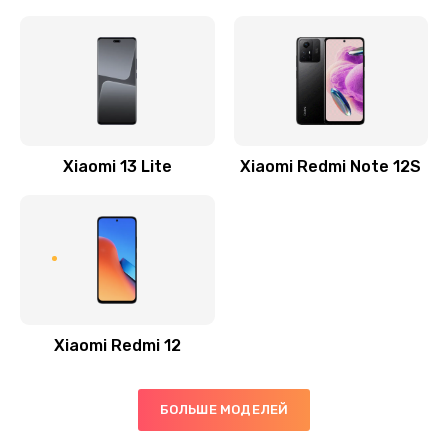
Ремонт GPS-модуля
500 руб.
Заказать
Ремонт динамика
Xiaomi 13 Lite
Xiaomi Redmi Note 12S
400 руб.
Заказать
Замена дисплея
1200 руб.
Заказать
Xiaomi Redmi 12
Ремонт сим-лотка
600 руб.
БОЛЬШЕ МОДЕЛЕЙ
Заказать