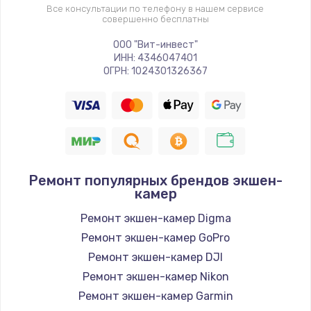
Все консультации по телефону в нашем сервисе
совершенно бесплатны
Замена шим-контроллера
ООО "Вит-инвест"
3900 руб.
ИНН: 4346047401
ОГРН: 1024301326367
Заказать
Замена HDMI
600 руб.
Заказать
Ремонт популярных брендов экшен-
камер
Ремонт экшен-камер Digma
Ремонт экшен-камер GoPro
Ремонт экшен-камер DJI
Ремонт экшен-камер Nikon
Ремонт экшен-камер Garmin