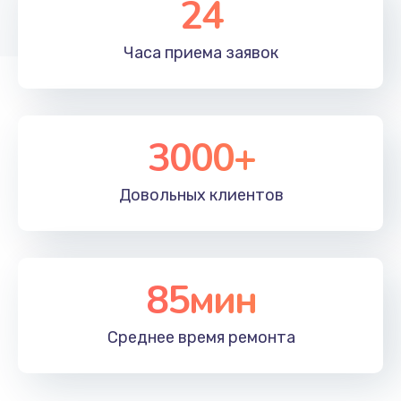
24
Заказать
Часа приема
заявок
Чистка от пыли
990 руб.
Заказать
3000+
Настройка ОС
1090 руб.
Довольных
клиентов
Заказать
Ремонт подсветки
85мин
1200 руб.
Заказать
Среднее время
ремонта
Настройка BIOS
930 руб.