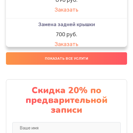
Заказать
Замена задней крышки
700 руб.
Заказать
Комплексная чистка
ПОКАЗАТЬ ВСЕ УСЛУГИ
900 руб.
Заказать
Скидка 20% по
Замена стекла
предварительной
1100 руб.
записи
Заказать
Ремонт камеры