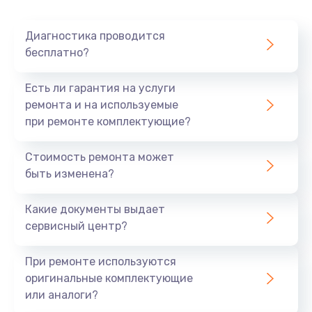
1050 руб.
Заказать
Диагностика проводится
бесплатно?
Замена оперативной памяти
890 руб.
Есть ли гарантия на услуги
ремонта и на используемые
Заказать
при ремонте комплектующие?
Замена системы охлаждения
Стоимость ремонта может
1500 руб.
быть изменена?
Заказать
Какие документы выдает
сервисный центр?
Замена термопасты
995 руб.
При ремонте используются
Заказать
оригинальные комплектующие
или аналоги?
Замена шлейфа матрицы