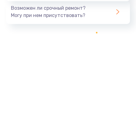
960 руб.
Возможен ли срочный ремонт?
Могу при нем присутствовать?
Заказать
Замена экрана
1145 руб.
Заказать
Замена северного моста
2600 руб.
Заказать
Замена видеочипа
2745 руб.
Заказать