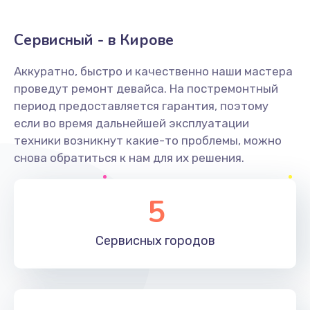
Замена клавиатуры
Сервисный - в Кирове
1190 руб.
Аккуратно, быстро и качественно наши мастера
Заказать
проведут ремонт девайса. На постремонтный
период предоставляется гарантия, поэтому
Замена тачпада
если во время дальнейшей эксплуатации
1330 руб.
техники возникнут какие-то проблемы, можно
снова обратиться к нам для их решения.
Заказать
Замена контроллера питания
5
1490 руб.
Заказать
Сервисных
городов
Замена южного моста
2600 руб.