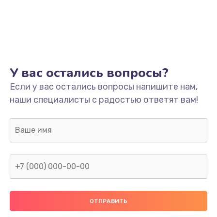
Ремонт разъема питания
745 руб.
Заказать
Замена видеокарты
У вас остались вопросы?
1600 руб.
Если у вас остались вопросы напишите нам,
Заказать
наши специалисты с радостью ответят вам!
Ремонт цепей питания
2500 руб.
Заказать
Замена жесткого диска
750 руб.
Заказать